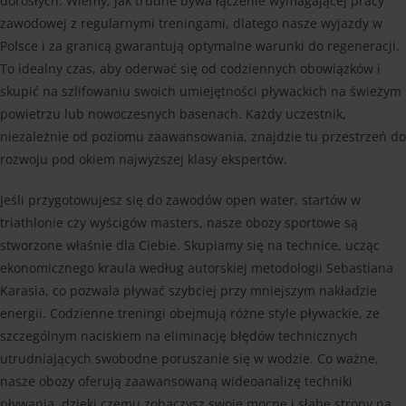
dorosłych. Wiemy, jak trudne bywa łączenie wymagającej pracy
zawodowej z regularnymi treningami, dlatego nasze wyjazdy w
Polsce i za granicą gwarantują optymalne warunki do regeneracji.
To idealny czas, aby oderwać się od codziennych obowiązków i
skupić na szlifowaniu swoich umiejętności pływackich na świeżym
powietrzu lub nowoczesnych basenach. Każdy uczestnik,
niezależnie od poziomu zaawansowania, znajdzie tu przestrzeń do
rozwoju pod okiem najwyższej klasy ekspertów.
Jeśli przygotowujesz się do zawodów open water, startów w
triathlonie czy wyścigów masters, nasze obozy sportowe są
stworzone właśnie dla Ciebie. Skupiamy się na technice, ucząc
ekonomicznego kraula według autorskiej metodologii Sebastiana
Karasia, co pozwala pływać szybciej przy mniejszym nakładzie
energii. Codzienne treningi obejmują różne style pływackie, ze
szczególnym naciskiem na eliminację błędów technicznych
utrudniających swobodne poruszanie się w wodzie. Co ważne,
nasze obozy oferują zaawansowaną wideoanalizę techniki
pływania, dzięki czemu zobaczysz swoje mocne i słabe strony na