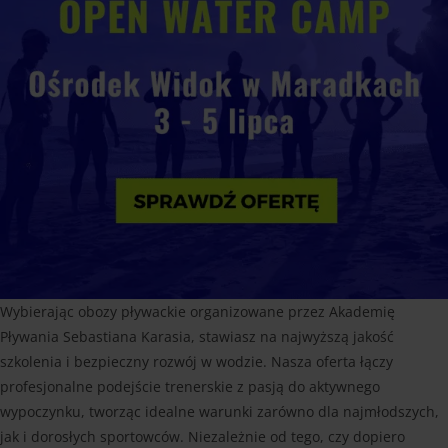
Wybierając obozy pływackie organizowane przez Akademię
Pływania Sebastiana Karasia, stawiasz na najwyższą jakość
szkolenia i bezpieczny rozwój w wodzie. Nasza oferta łączy
profesjonalne podejście trenerskie z pasją do aktywnego
wypoczynku, tworząc idealne warunki zarówno dla najmłodszych,
jak i dorosłych sportowców. Niezależnie od tego, czy dopiero