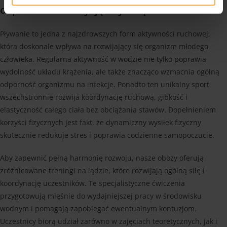
odporność i kondycję fizyczną
Pływanie to jedna z najzdrowszych form aktywności ruchowej,
która doskonale wpływa na rozwijający się organizm młodego
człowieka. Regularna aktywność w wodzie nie tylko poprawia
wydolność układu krążenia, ale także znacząco wzmacnia ogólną
odporność organizmu na infekcje. Ponadto ten unikalny sport
wszechstronnie rozwija koordynację ruchową, gibkość i
elastyczność całego ciała bez obciążania stawów. Dopełnieniem
korzyści fizycznych jest fakt, że dynamiczny wysiłek fizyczny
skutecznie redukuje stres i poprawia codzienne samopoczucie.
Aby zapewnić pełną harmonię rozwoju, nasze obozy oferują
zróżnicowane treningi na lądzie, które rozwijają ogólną siłę i
koordynację uczestników. Te specjalistyczne ćwiczenia
przygotowują mięśnie do wydajniejszej pracy w środowisku
wodnym i pomagają zapobiegać ewentualnym kontuzjom.
Uczestnicy biorą udział zarówno w zajęciach teoretycznych, jak i