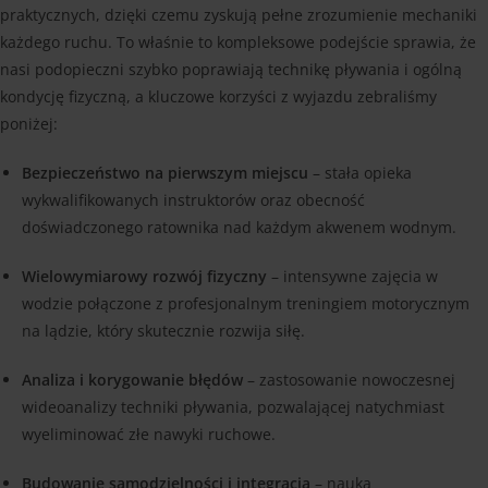
praktycznych, dzięki czemu zyskują pełne zrozumienie mechaniki
każdego ruchu. To właśnie to kompleksowe podejście sprawia, że
nasi podopieczni szybko poprawiają technikę pływania i ogólną
kondycję fizyczną, a kluczowe korzyści z wyjazdu zebraliśmy
poniżej:
Bezpieczeństwo na pierwszym miejscu
– stała opieka
wykwalifikowanych instruktorów oraz obecność
doświadczonego ratownika nad każdym akwenem wodnym.
Wielowymiarowy rozwój fizyczny
– intensywne zajęcia w
wodzie połączone z profesjonalnym treningiem motorycznym
na lądzie, który skutecznie rozwija siłę.
Analiza i korygowanie błędów
– zastosowanie nowoczesnej
wideoanalizy techniki pływania, pozwalającej natychmiast
wyeliminować złe nawyki ruchowe.
Budowanie samodzielności i integracja
– nauka