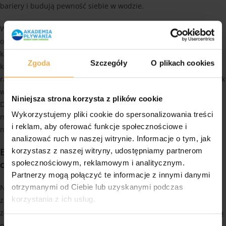
bariery i budują pewność siebie w wodzie.
Wiemy, jak ważna dla rodziców jest pełna organizacja wyjazdu
oraz bezkompromisowe bezpieczeństwo ich pociech. Dlatego
każdy nasz turnus gwarantuje stałą opiekę wykwalifikowanej
Zgoda
Szczegóły
O plikach cookies
kadry, a podczas wszystkich zajęć nad wodą czuwa doświadczony
ratownik. Aby zapewnić pełen komfort psychiczny, każdy uczestnik
wyjazdu zostaje objęty kompleksowym ubezpieczeniem NNW.
Niniejsza strona korzysta z plików cookie
Dbamy o to, by rodzice wysyłający swoje pociechy na nasze obozy
Wykorzystujemy pliki cookie do spersonalizowania treści
mieli stuprocentową pewność, że ich dzieci znajdują się w
i reklam, aby oferować funkcje społecznościowe i
najlepszych rękach.
analizować ruch w naszej witrynie. Informacje o tym, jak
Edukacja, bezpieczeństwo i nauka
korzystasz z naszej witryny, udostępniamy partnerom
odpowiedzialności w wodzie
społecznościowym, reklamowym i analitycznym.
Partnerzy mogą połączyć te informacje z innymi danymi
Nasza kadra dba o to, by każda chwila spędzona na obozie niosła
otrzymanymi od Ciebie lub uzyskanymi podczas
korzystania z ich usług.
za sobą realną wartość edukacyjną. Program naszych wyjazdów
zawsze obejmuje rzetelną naukę zasad bezpieczeństwa nad wodą
oraz uczy dzieci samodzielnego rozpoznawania potencjalnych