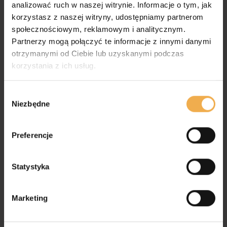
analizować ruch w naszej witrynie. Informacje o tym, jak
korzystasz z naszej witryny, udostępniamy partnerom
społecznościowym, reklamowym i analitycznym.
Partnerzy mogą połączyć te informacje z innymi danymi
otrzymanymi od Ciebie lub uzyskanymi podczas
korzystania z ich usług.
W
Niezbędne
y
b
ó
Preferencje
r
z
g
Statystyka
o
d
Marketing
y