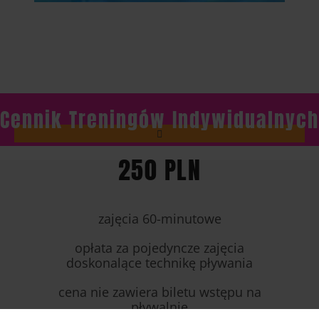
Cennik Treningów Indywidualnych
250 PLN
zajęcia 60-minutowe
opłata za pojedyncze zajęcia
doskonalące technikę pływania
cena nie zawiera biletu wstępu na
pływalnię