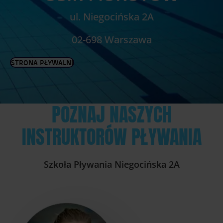
ul. Niegocińska 2A
02-698 Warszawa
STRONA PŁYWALNI
POZNAJ NASZYCH
INSTRUKTORÓW PŁYWANIA
Szkoła Pływania Niegocińska 2A