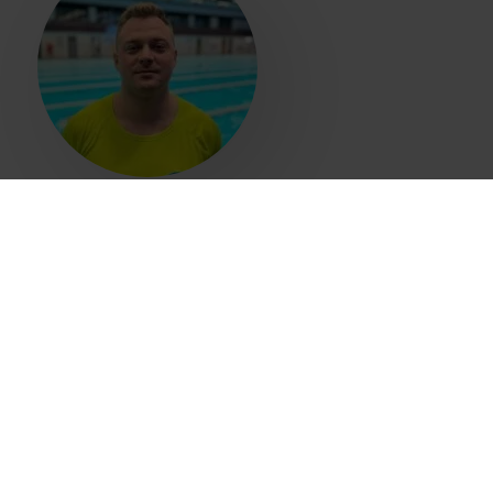
ANTEK KLĄSKAŁA-MROCZEK
Absolwent skandynawistyki na warszawskim
SWPS. Ze sportami wodnymi związany od
urodzenia. Uprawiał windsurfing, ratownictwo
wodne, żeglarstwo, jednak to pływanie zajmuje w
jego sercu najważniejsze miejsce. Wielokrotny
medalista Mistrzostw Polski w pływaniu w
barwach Warszawianki. Instruktor pływania z 12-
letnim doświadczeniem oraz utytułowany
Ratownik WOPR. Cechuje go cierpliwość,
kontaktowość i sumienność. Poza sportami
wodnymi, pasjonat narciarstwa i snowboardu.
Prywatnie miłośnik podróży, szczególnie po
Skandynawii