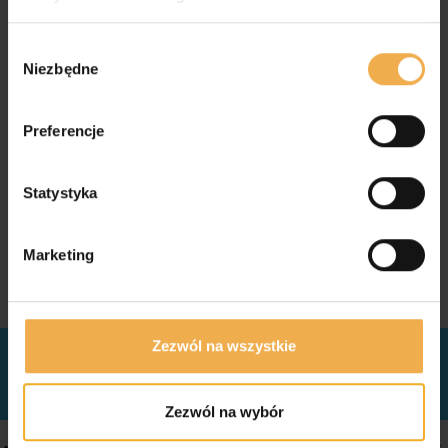
W
Niezbędne
y
b
ó
Preferencje
r
z
g
Statystyka
o
d
Marketing
y
SZKOŁA PŁYWANIA
Zezwól na wszystkie
NIEGOCIŃSKA
Zezwól na wybór