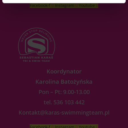
Facebook-f
Instagram
Youtube
Koordynator
Karolina Batożyńska
Pon – Pt: 9.00-13.00
tel. 536 103 442
Kontakt@karas-swimmingteam.pl
Facebook-f
Instagram
Youtube