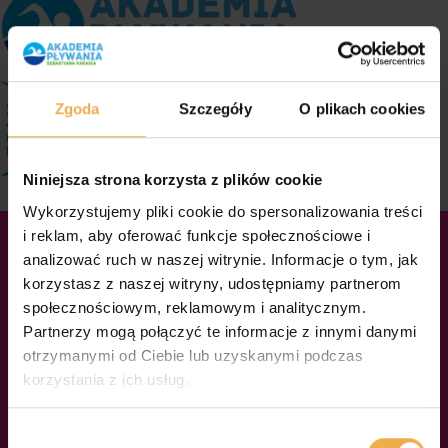
Zgoda
Szczegóły
O plikach cookies
Niniejsza strona korzysta z plików cookie
Stowarzyszenie
Wykorzystujemy pliki cookie do spersonalizowania treści
i reklam, aby oferować funkcje społecznościowe i
analizować ruch w naszej witrynie. Informacje o tym, jak
Pływackie Sebastiana
korzystasz z naszej witryny, udostępniamy partnerom
społecznościowym, reklamowym i analitycznym.
Karasia
Partnerzy mogą połączyć te informacje z innymi danymi
otrzymanymi od Ciebie lub uzyskanymi podczas
korzystania z ich usług.
s
kupia się na promocji i rozwijaniu pływania jako
sportu, stylu życia i narzędzia do osobistego
W
rozwoju. Naszą misją jest tworzenie inspirującej