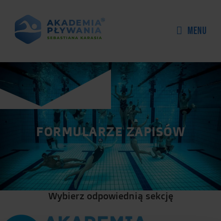
Skip
to
Menu
content
FORMULARZE ZAPISÓW
Wybierz odpowiednią sekcję